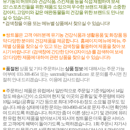
유기농의 허브티와 건강식품
,
스킨제품 등을 직접 체험하여 보세
요
!
스포츠인들을 위한 제품도 있으며 우수한
브랜드 제품과 소중한
강아지, 고양이와 같은 애완동물들의
건강을 위한
브랜드도 만나보
실 수 있습니다.
*
검색창을 이용 또는 메뉴별 상품에서 찾으실 수 있습니다
!
■
쌍트몰은 고객 여러분께 유기농 건강식품과 생활용품 및 화장품 등
약 다양한 분야의 건강제품을 제공합니다.
홈페이지 메뉴에 메뉴, 주
제별 상품을 찾으실 수 있고 또는 검색창을 활용하여 제품을 찾아 보
시기 바랍니다!
(검색창에 간단한 단어 (2자이상) 를 검색하여 보세
요! 다양한 제품에 대하여 관련 상품을 찾으실 수 있습니다!)
■
​
품절된
상품 및 기타 주문하시는
상품 정보
​ 에 대해서는 주문 가능
여부에 031-308-4654 또는
sanctmall@sanctmall.com
​ 로 문의를 주시면 친
절히 안내 드리겠습니다. 이용에 감사드립니다!
■
​
주문하신 제품은 유럽에서 일반적으로 주문일 기준 9일에서 14일
정도 배송시간이 소요되며 현지 및 이곳의 공휴일 및 주문량에 따라
10일-14일 (공휴일 기간 등으로 최대 3주이내) 정도 소요될 경우도 있
습니다. 배송 상태에 대한 문의는 010-4983-4154 로 문자 주시면 확인하
여 드리도록 하겠습니다. 하지만 좀 더 이른 생산 시기 및 관리에 유리
한 유럽 현지 제품을 받아보시게 되시며 쌍트몰은 더욱 좋은 서비스
로 고객에게 혜택이 돌아가도록 노력하겠습니다. 1회 주문시
자가사
용용도의 물품으로 상품합계금액이 $
150 (달러) 대상 이내 면세이며