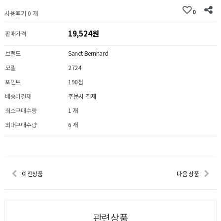
0
사용후기 0 개
19,524원
판매가격
브랜드
Sanct Bernhard
모델
2724
포인트
190점
배송비결제
주문시 결제
최소구매수량
1 개
최대구매수량
6 개
이전상품
다음 상품
관련상품