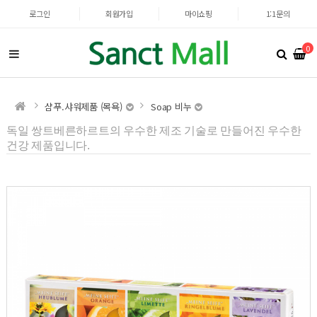
로그인
회원가입
마이쇼핑
1:1문의
0
샴푸.샤워제품 (목욕)
Soap 비누
독일 쌍트베른하르트의 우수한 제조 기술로 만들어진 우수한
건강 제품입니다.