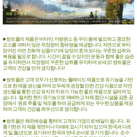
■
쌍트몰의 제품은 비타민, 미량원소 등 우리 몸에 필요하고 중요한
요소를 과하지 않은 적정량의 함유량을 제공합니다. 자연으로 부터
얻어진 자연 친화적 상품이기에 당장의 효과 보다는 꾸준한 섭취와
복용을 필요로 합니다. 시간이 걸릴 수 있지만 운동과 함께 좋은 습관
을 유지하면서 적정량의 꾸준한 섭취를 유지하여 보세요! 쌍트몰은
고객의 건강을 먼저 생각합니다!
■ 쌍트몰은
고객 모두가 선호하는 웰메이드 제품으로 유기농을 기반
으로 한
제품 생산을 하며 모두에게 권장할 만한 건강 식품으로 자연
생산물을 통한 건강 유지와 치유가 가능한 좋은 제품으로 알려져 있
습니다
.
철저한 현지
유기농으로 재배하고
자체 첨단 시설을 갖춘 공
장에서
원료 추출 및 제조를 하여 공급하게 되는 우수한 상품을 제공
하여 고객의 건강을 최우선으로 생각합니다.
■
쌍트몰은 해외배송을 통하여 고객의 가정으로 배달이 됩니다
.
유
통기한은 각 제품 뒷면이나 아래에 표시가 되어 있으며 한국과 다르
게 일
,
월
,
년도로 표기되어 한국과 반대 순서로 표기가 됩니다
.
순수