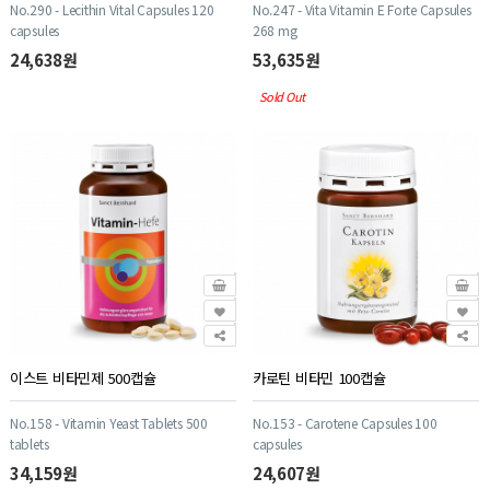
No.290 - Lecithin Vital Capsules 120
No.247 - Vita Vitamin E Forte Capsules
capsules
268 mg
24,638원
53,635원
Sold Out
이스트 비타민제 500캡슐
카로틴 비타민 100캡슐
No.158 - Vitamin Yeast Tablets 500
No.153 - Carotene Capsules 100
tablets
capsules
34,159원
24,607원