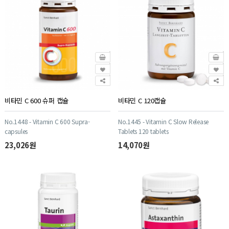
비타민 C 600 슈퍼 캡슐
비타민 C 120캡슐
No.1448 - Vitamin C 600 Supra-
No.1445 - Vitamin C Slow Release
capsules
Tablets 120 tablets
23,026원
14,070원