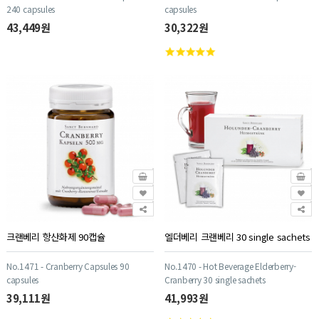
240 capsules
capsules
43,449원
30,322원
크랜베리 항산화제 90캡슐
엘더베리 크랜베리 30 single sachets
No.1471 - Cranberry Capsules 90
No.1470 - Hot Beverage Elderberry-
capsules
Cranberry 30 single sachets
39,111원
41,993원