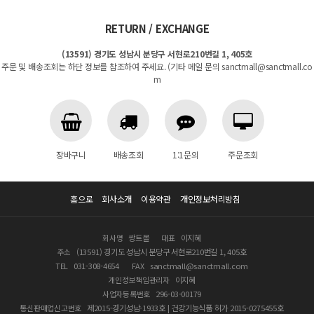
RETURN / EXCHANGE
(13591) 경기도 성남시 분당구 서현로210번길 1, 405호
주문 및 배송조회는 하단 정보를 참조하여 주세요. (기타 메일 문의 sanctmall@sanctmall.co
m
장바구니
배송조회
1:1문의
주문조회
홈으로
회사소개
이용약관
개인정보처리방침
회사명
쌍트몰
대표
이지혜
주소
(13591) 경기도 성남시 분당구 서현로210번길 1, 405호
TEL
031-308-4654
FAX
sanctmall@sanctmall.com
개인정보책임관리자
이지혜
사업자등록번호
296-03-00179
통신판매업신고번호
제2015-경기성남-1933호 | 건강기능식품 허가 2015-0275455호