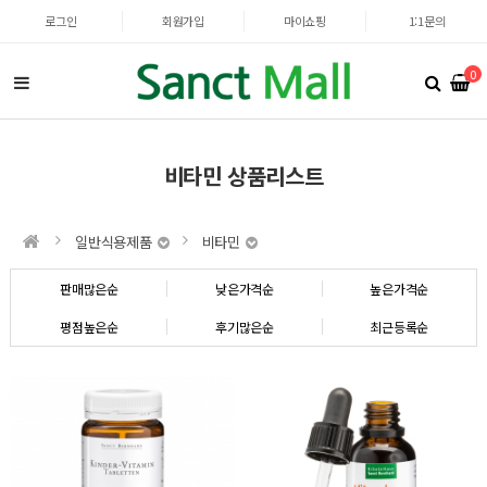
로그인
회원가입
마이쇼핑
1:1문의
0
비타민 상품리스트
일반식용제품
비타민
판매많은순
낮은가격순
높은가격순
평점높은순
후기많은순
최근등록순