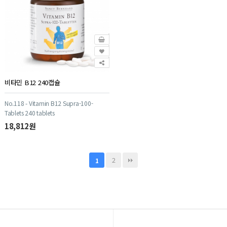
비타민 B12 240캡슐
No.118 - Vitamin B12 Supra-100-
Tablets 240 tablets
18,812원
2
1