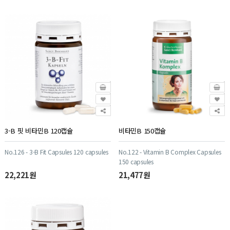
3-B 핏 비타민B 120캡슐
비타민B 150캡슐
No.126 - 3-B Fit Capsules 120 capsules
No.122 - Vitamin B Complex Capsules
150 capsules
22,221원
21,477원