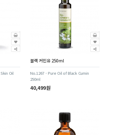
블랙 커민유 250ml
Skin Oil
No.1267 - Pure Oil of Black Cumin
250ml
40,499원