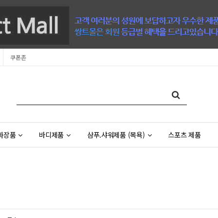
쿠폰존
화장품
바디제품
샴푸.샤워제품 (목욕)
스포츠 제품