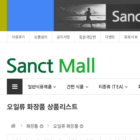
사용후기
상품문의
공지사항
질문과답변
이벤트
포토리뷰
Prev
Next
일반식용제품
간편 식품
티종류 (TEA)
오일류 화장품 상품리스트
화장품
오일류 화장품