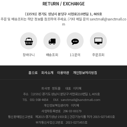
RETURN / EXCHANGE
(13591) 경기도 성남시 분당구 서현로210번길 1, 405호
주문 및 배송조회는 하단 정보를 참조하여 주세요. (기타 메일 문의 sanctmall@sanctmall.co
m
장바구니
배송조회
1:1문의
주문조회
홈으로
회사소개
이용약관
개인정보처리방침
회사명
쌍트몰
대표
이지혜
주소
(13591) 경기도 성남시 분당구 서현로210번길 1, 405호
TEL
031-308-4654
FAX
sanctmall@sanctmall.com
개인정보책임관리자
이지혜
사업자등록번호
296-03-00179
통신판매업신고번호
제2015-경기성남-1933호 | 건강기능식품 허가 2015-0275455호
부가통신사업신고번호
2015-0275455호