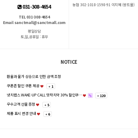
농협 302-1018-1598-91 이지혜 (쌍트몰)
031-308-4654
TEL 031-308-4654
Email sanctmall@sanctmall.com
평일상담
토,일,공휴일 : 휴무
NOTICE
환율과 물가 상승으로 인한 금액 조정
쿠폰존 할인 쿠폰 제공
+
1
냇치랩스 WAKE-UP CALL 맛차치약 30% 할인쿠…
+
120
우수고객 선물 증정
+
5
제품 표시 변경 안내
+
6