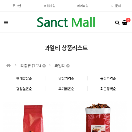
로그인
회원가입
마이쇼핑
1:1문의
0
과일티 상품리스트
티종류 (TEA)
과일티
판매많은순
낮은가격순
높은가격순
평점높은순
후기많은순
최근등록순