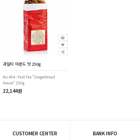
과일티 아몬드 맛 250g
No.404 - Fruit Tea "Gingerbread
House" 250g
22,144원
CUSTOMER CENTER
BANK INFO