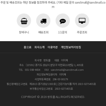
주문 및 배송조회는 하단 정보를 참조하여 주세요. (기타 메일 문의 sanctmall@sanctmall.co
m
장바구니
배송조회
1:1문의
주문조회
홈으로
회사소개
이용약관
개인정보처리방침
회사명
쌍트몰
대표
이지혜
주소
(13591) 경기도 성남시 분당구 서현로210번길 1, 405호
TEL
031-308-4654
FAX
sanctmall@sanctmall.com
개인정보책임관리자
이지혜
사업자등록번호
296-03-00179
통신판매업신고번호
제2015-경기성남-1933호 | 건강기능식품 허가 2015-0275455호
부가통신사업신고번호
2015-0275455호
COPYRIGHT © 2020 쌍트몰 ALL RIGHTS RESERVED.