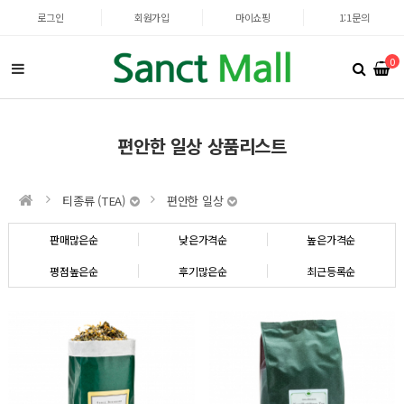
로그인
회원가입
마이쇼핑
1:1문의
0
편안한 일상 상품리스트
티종류 (TEA)
편안한 일상
판매많은순
낮은가격순
높은가격순
평점높은순
후기많은순
최근등록순