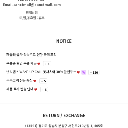
Email sanctmall@sanctmall.com
평일상담
토,일,공휴일 : 휴무
NOTICE
환율과 물가 상승으로 인한 금액 조정
쿠폰존 할인 쿠폰 제공
+
1
냇치랩스 WAKE-UP CALL 맛차치약 30% 할인쿠…
+
120
우수고객 선물 증정
+
5
제품 표시 변경 안내
+
6
RETURN / EXCHANGE
(13591) 경기도 성남시 분당구 서현로210번길 1, 405호